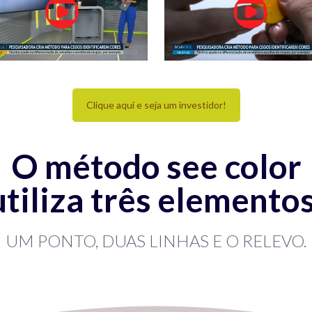
Clique aqui e seja um investidor!
O método see color
utiliza três elementos
UM PONTO, DUAS LINHAS E O RELEVO.