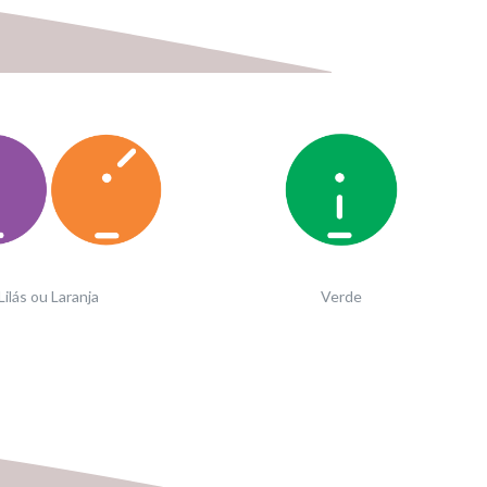
Lilás ou Laranja
Verde