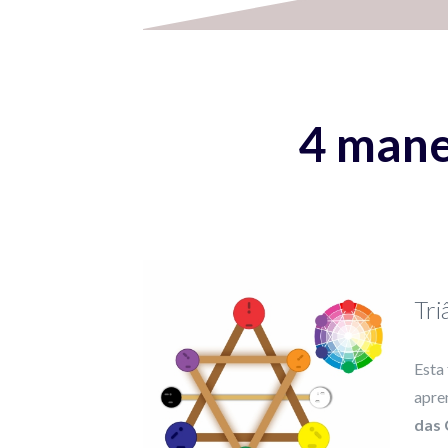
4 mane
Tri
Esta
apre
das 