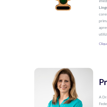
imed
Ling
cores
primá
apre
utili
Cliq
Pr
A Dr
Fede