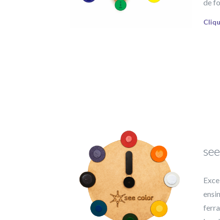
de fo
Cliq
see
Excel
ensi
ferr