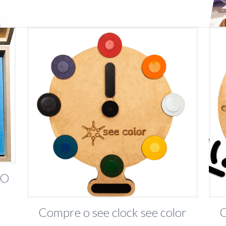
CO
Compre o see clock see color
C