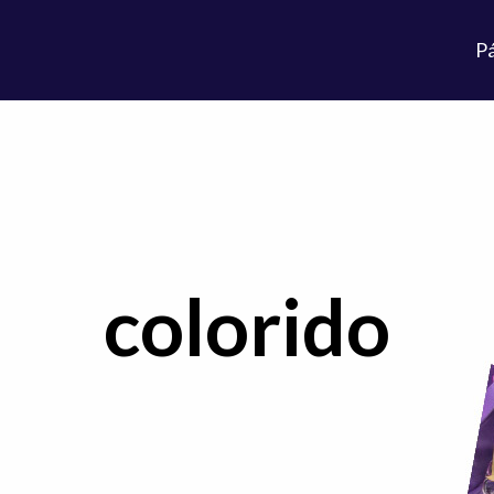
Pá
colorido