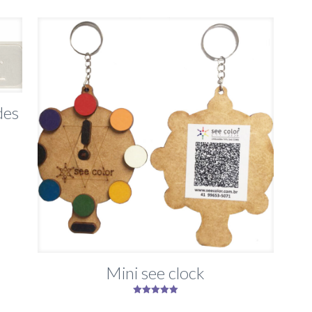
des
Mini see clock
Avaliação
5.00