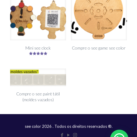
Mini see clock
Compre o see game see color
Avaliação
5.00
de 5
Compre o see paint tátil
(moldes vazados)
see color
2026
. Todos os direitos reservados ®.