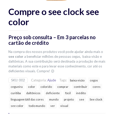
Compre o see clock see
color
Preço sob consulta – Em 3 parcelas no
cartão de crédito
Na compra dos nossos produtos você pode ajudar ainda mais o
see color
a beneficiar milhões de pessoas cegas, baixa visão e
daltônicas. A sua contribuição será destinada a produção de mais
materiais como este e para levar esse conhecimento, cor até os
deficientes visuais. Compre! 😉
SKU:
002
Categoria:
Ajude
Tags:
baixa visão
cegos
cegueira
color
colorido
comprar
contribuir
cores
curitiba
daltônicos
deficiente
fácil
inédito
linguagem tátil das cores
mundo
projeto
see
See clock
see color
todo mundo
ver
visual