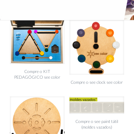
Compre o KIT
PEDAGÓGICO see color
Compre o see clock see color
Compre o see paint tátil
(moldes vazados)