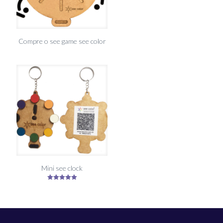
Compre o see game see color
Mini see clock
Avaliação
5.00
de 5